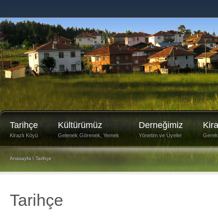
Tarihçe
Kültürümüz
Derneğimiz
Kir
Kirazlı Köyü
Gelenek Görenek, Yemek
Yönetim ve Üyeler
Gerekli
Anasayfa
\ Tarihçe
Tarihçe