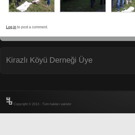
Log in
to post a comment.
Kirazlı Köyü Derneği Üye
Copyright © 2013 - Tüm hakları saklıdır