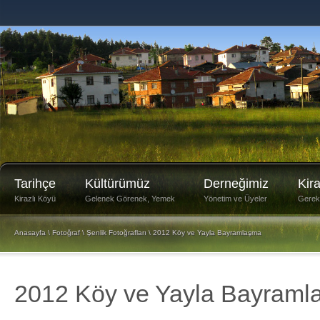
Tarihçe
Kültürümüz
Derneğimiz
Kir
Kirazlı Köyü
Gelenek Görenek, Yemek
Yönetim ve Üyeler
Gerekli
Anasayfa
\
Fotoğraf
\
Şenlik Fotoğrafları
\
2012 Köy ve Yayla Bayramlaşma
2012 Köy ve Yayla Bayram