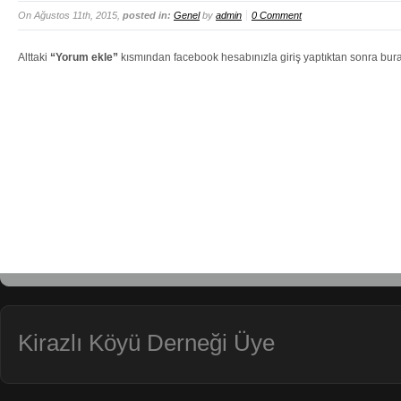
On Ağustos 11th, 2015,
posted in:
Genel
by
admin
0 Comment
Alttaki
“Yorum ekle”
kısmından facebook hesabınızla giriş yaptıktan sonra buray
Kirazlı Köyü Derneği Üye