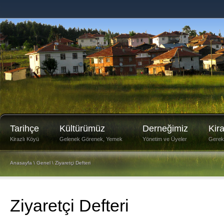
Tarihçe
Kültürümüz
Derneğimiz
Kir
Kirazlı Köyü
Gelenek Görenek, Yemek
Yönetim ve Üyeler
Gerekli
Anasayfa
\
Genel
\ Ziyaretçi Defteri
Ziyaretçi Defteri