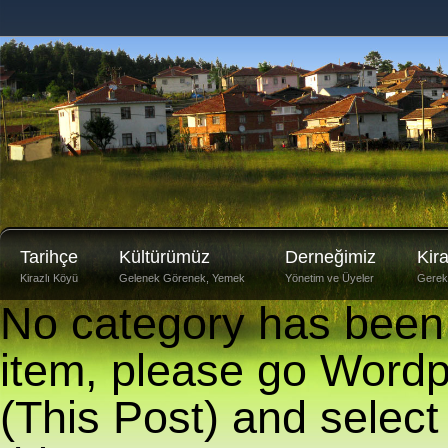
Tarihçe
Kültürümüz
Derneğimiz
Kir
Kirazlı Köyü
Gelenek Görenek, Yemek
Yönetim ve Üyeler
Gerekli
No category has been s
item, please go Wordp
(This Post) and select